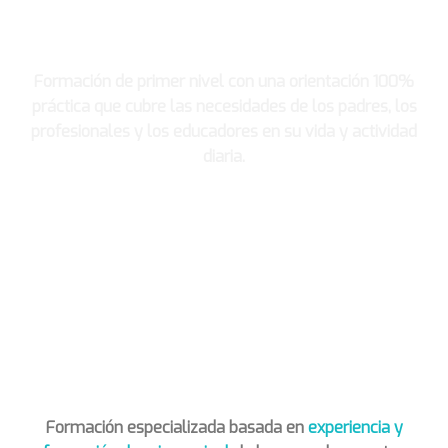
Formación de primer nivel con una orientación 100%
práctica que cubre las necesidades de los padres, los
profesionales y los educadores en su vida y actividad
diaria.
Desde casa y tan solo a un click
Formación especializada basada en
experiencia y