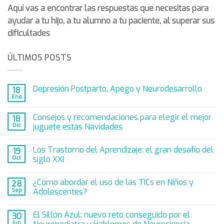
5.6 Comunicación y Lenguaje
Aquí vas a encontrar las respuestas que necesitas para
5.7 Funciones Ejecutivas
ayudar a tu hijo, a tu alumno a tu paciente, al superar sus
dificultades
5.8 Analizando y Diseñando experiencias
5.9 Nuevas Tecnologías
ÚLTIMOS POSTS
Depresión Postparto, Apego y Neurodesarrollo
18
Ene
Consejos y recomendaciones para elegir el mejor
18
Dic
juguete estas Navidades
Los Trastorno del Aprendizaje: el gran desafío del
19
Oct
siglo XXI
¿Cómo abordar el uso de las TICs en Niños y
28
Sep
Adolescentes?
El Sillón Azul: nuevo reto conseguido por el
30
Jun