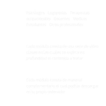
DIRIGIDO A
Psicólogos · Logopedas · Terapeutas
ocupacionales · Docentes · Médicos ·
Estudiantes · Otros profesionales
VIDEO CLASES
Cada módulo consta de una serie de video
clases en las cuales se explica en
profundidad el contenido a tratar
MATERIAL COMPLEMENTARIO
Cada módulo consta de material
complementario el cual podrás descargar
en tu propio ordenador
EVALUACIÓN