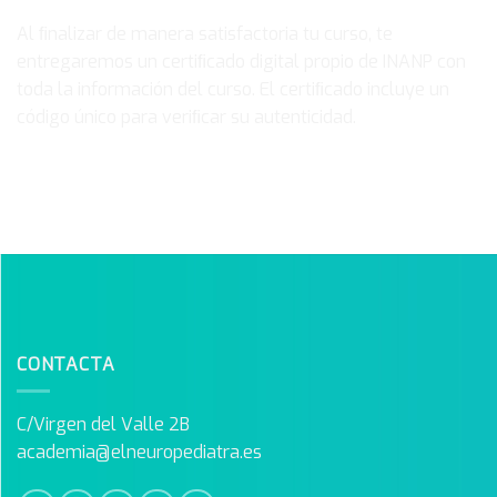
Al ﬁnalizar de manera satisfactoria tu curso, te
entregaremos un certiﬁcado digital propio de INANP con
toda la información del curso. El certiﬁcado incluye un
código único para veriﬁcar su autenticidad.
CONTACTA
C/Virgen del Valle 2B
academia@elneuropediatra.es