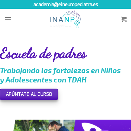
Skip
academia@elneuropediatra.es
to
content
Escuela de padres
Trabajando las fortalezas en Niños
y Adolescentes con TDAH
APÚNTATE AL CURSO