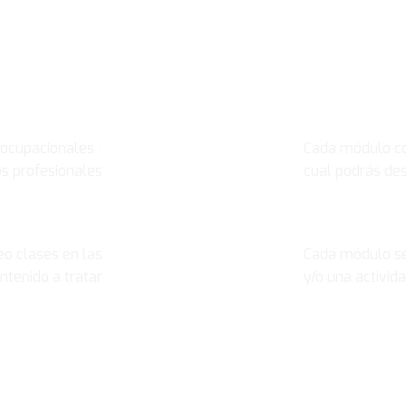
¡Apúntate al curso!
DIRIGIDO A
MATERIAL C
ocupacionales ·
Cada módulo co
os profesionales
cual podrás de
VIDEO CLASES
EVALUACIÓN
eo clases en las
Cada módulo se
ntenido a tratar
y/o una activi