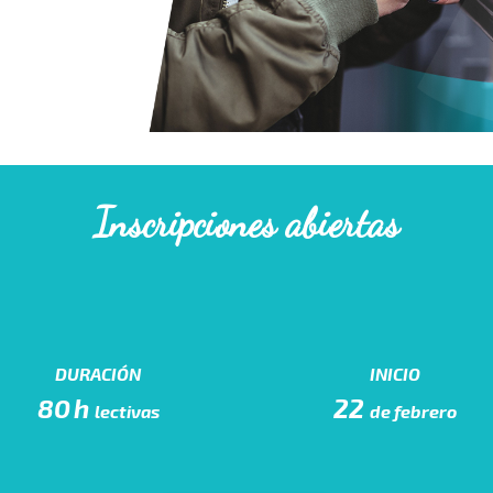
Inscripciones abiertas
DURACIÓN
INICIO
80h
22
lectivas
de febrero