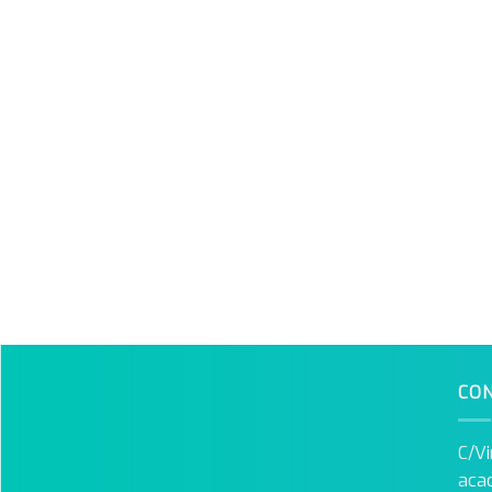
CO
C/Vi
aca