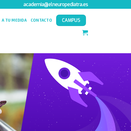
academia@elneuropediatra.es
CAMPUS
A TU MEDIDA
CONTACTO