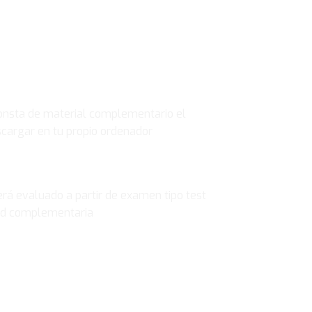
OMPLEMENTARIO
nsta de material complementario el
scargar en tu propio ordenador
rá evaluado a partir de examen tipo test
dad complementaria