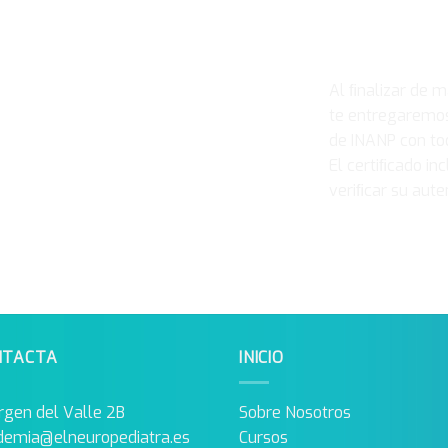
Ce
Al ﬁnalizar de m
te entregaremos 
de INANP con tod
El certiﬁcado in
veriﬁcar su auten
NTACTA
INICIO
rgen del Valle 2B
Sobre Nosotros
demia@elneuropediatra.es
Cursos