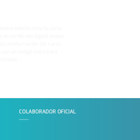
rtificado
anera satisfactoria tu curso,
un certiﬁcado digital propio
a la información del curso.
cluye un código único para
ticidad.
COLABORADOR OFICIAL