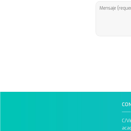
CO
C/Vi
aca