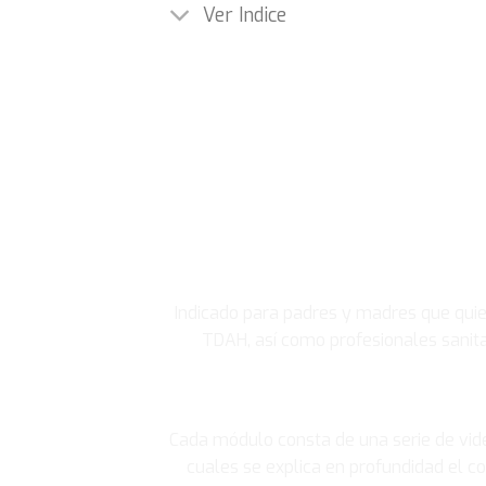
Ver Indice
Indicado para padres y madres que quie
TDAH, así como profesionales sanit
Cada módulo consta de una serie de vid
cuales se explica en profundidad el co