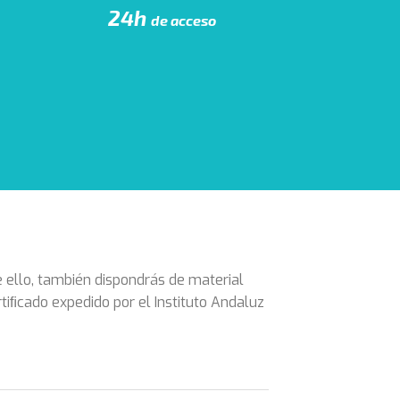
24h
de acceso
 ello, también dispondrás de material
tiﬁcado expedido por el Instituto Andaluz