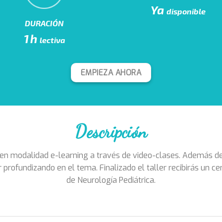
Ya
disponible
DURACIÓN
1h
lectiva
EMPIEZA AHORA
Descripción
 en modalidad e-learning a través de video-clases. Además de
profundizando en el tema. Finalizado el taller recibirás un cer
de Neurología Pediátrica.