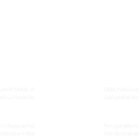
¡Apúntate al curso!
DIRIGIDO A
MATERIAL C
ran entender el
Cada módulo co
arios y docentes
cual podrás de
VIDEO CLASES
EVALUACIÓN
eo clases en las
Pon a prueba t
ntenido a tratar
test de evaluac