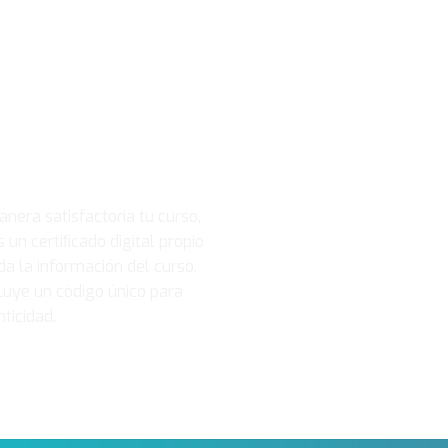
rtificado
anera satisfactoria tu curso,
un certiﬁcado digital propio
a la información del curso.
cluye un código único para
ticidad.