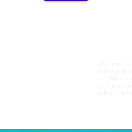
Ce
Al ﬁnalizar de m
te entregaremos 
de INANP con tod
El certiﬁcado in
veriﬁcar su auten