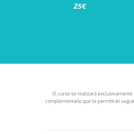
25€
El curso se realizará exclusivamente
complementario que te permitirán seguir 