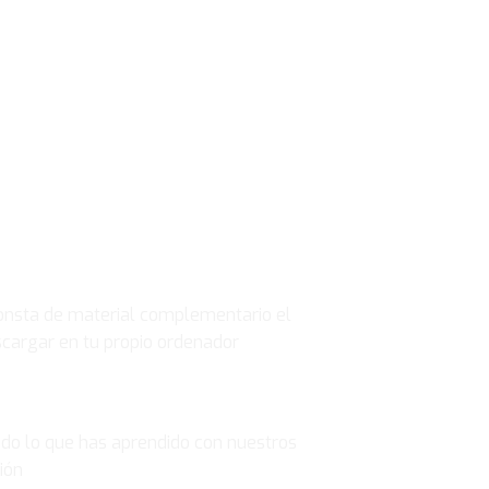
OMPLEMENTARIO
nsta de material complementario el
scargar en tu propio ordenador
odo lo que has aprendido con nuestros
ión