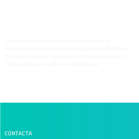
Certificado
Al ﬁnalizar de manera satisfactoria tu curso, te
entregaremos un certiﬁcado digital propio de INANP con
toda la información del curso. El certiﬁcado incluye un
código único para veriﬁcar su autenticidad.
CONTACTA