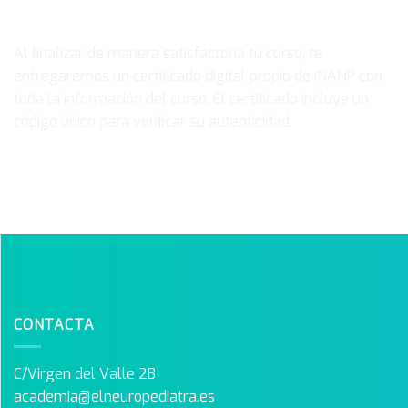
Certificado
Al ﬁnalizar de manera satisfactoria tu curso, te
entregaremos un certiﬁcado digital propio de INANP con
toda la información del curso. El certiﬁcado incluye un
código único para veriﬁcar su autenticidad.
CONTACTA
C/Virgen del Valle 2B
academia@elneuropediatra.es