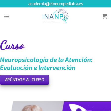
Skip
academia@elneuropediatra.es
to
content
Curso
Neuropsicología de la Atención:
Evaluación e Intervención
APÚNTATE AL CURSO