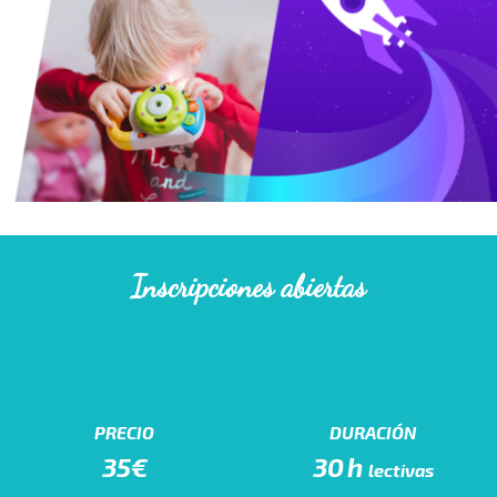
Inscripciones abiertas
PRECIO
DURACIÓN
35€
30h
lectivas