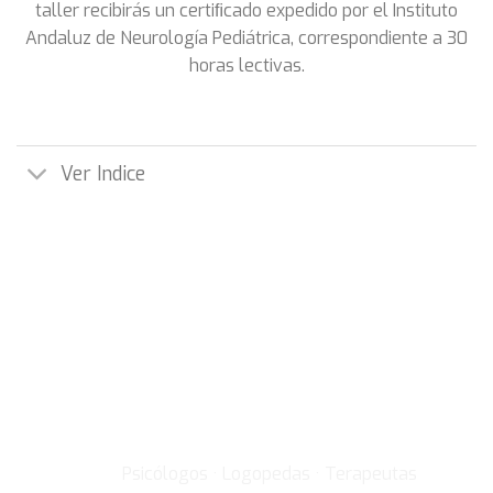
taller recibirás un certiﬁcado expedido por el Instituto
Andaluz de Neurología Pediátrica, correspondiente a 30
horas lectivas.
Ver Indice
¡Apúntate al curso!
DIRIGIDO A
Psicólogos · Logopedas · Terapeutas