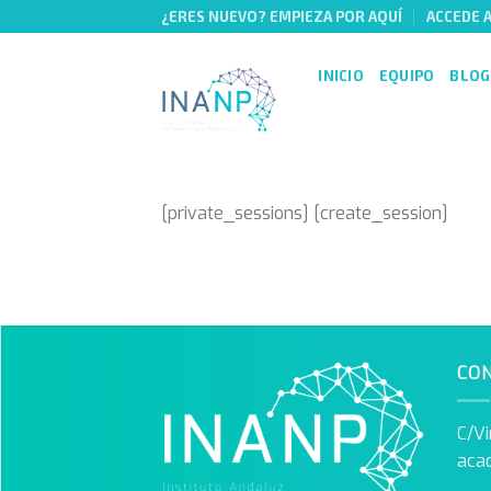
Skip
¿ERES NUEVO? EMPIEZA POR AQUÍ
ACCEDE 
to
content
INICIO
EQUIPO
BLOG
[private_sessions] [create_session]
CO
C/Vi
aca