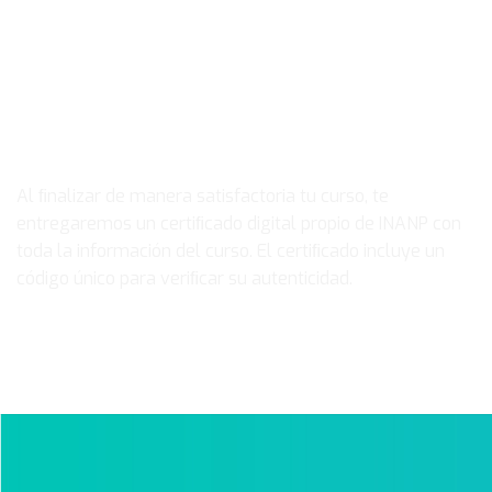
Certificado
Al ﬁnalizar de manera satisfactoria tu curso, te
entregaremos un certiﬁcado digital propio de INANP con
toda la información del curso. El certiﬁcado incluye un
código único para veriﬁcar su autenticidad.