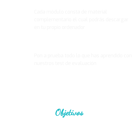
MATERIAL COMPLEMENTARIO
Cada módulo consta de material
complementario el cual podrás descargar
en tu propio ordenador
EVALUACIÓN
Pon a prueba todo lo que has aprendido con
nuestros test de evaluación
Objetivos