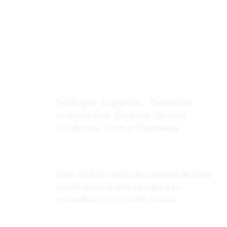
¡Apúntate al curso!
DIRIGIDO A
Psicólogos · Logopedas · Terapeutas
ocupacionales · Docentes · Médicos ·
Estudiantes · Otros profesionales
VIDEO CLASES
Cada módulo consta de una serie de video
clases en las cuales se explica en
profundidad el contenido a tratar