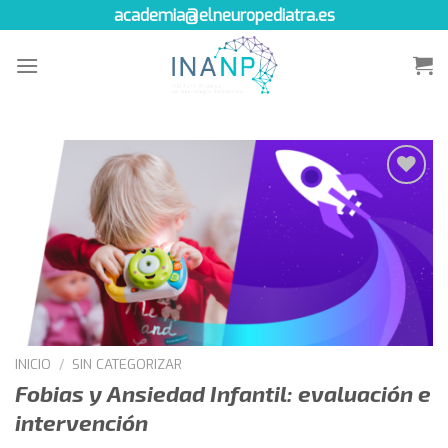
Skip
academia@elneuropediatra.es
to
content
Añadir
a la
lista de
deseos
INICIO
/
SIN CATEGORIZAR
Fobias y Ansiedad Infantil: evaluación e
intervención