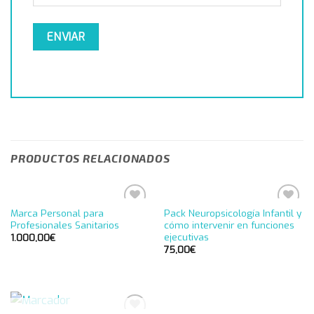
PRODUCTOS RELACIONADOS
Marca Personal para
Pack Neuropsicología Infantil y
Añadir
Añadir
Profesionales Sanitarios
cómo intervenir en funciones
a la
a la
ejecutivas
lista de
lista de
1.000,00
€
deseos
deseos
75,00
€