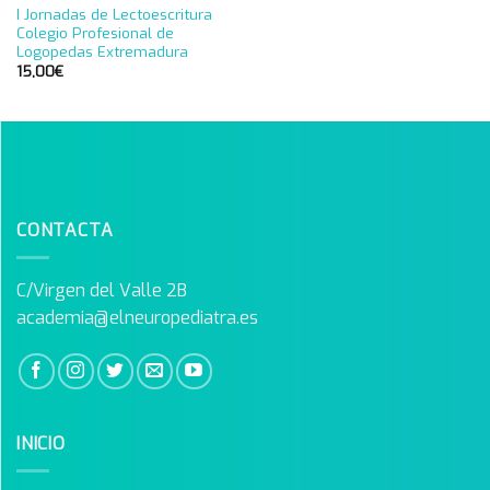
AGOTADO
I Jornadas de Lectoescritura
Añadir
Colegio Profesional de
a la
lista de
Logopedas Extremadura
deseos
15,00
€
CONTACTA
C/Virgen del Valle 2B
academia@elneuropediatra.es
INICIO