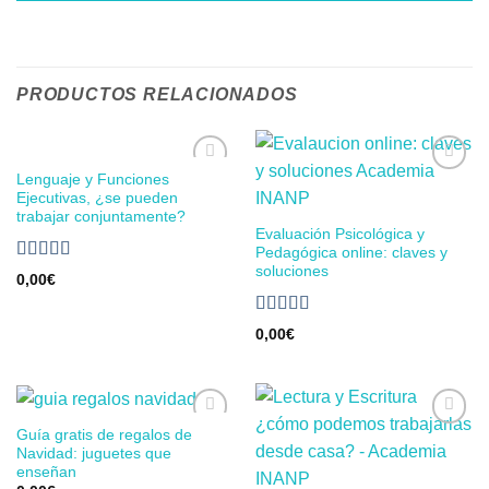
PRODUCTOS RELACIONADOS
Lenguaje y Funciones
Añadir
Añadir
Ejecutivas, ¿se pueden
a la
a la
trabajar conjuntamente?
lista de
lista de
deseos
deseos
Evaluación Psicológica y
Pedagógica online: claves y
soluciones
Valorado en
0,00
€
5.00
de 5
Valorado en
0,00
€
5.00
de 5
Guía gratis de regalos de
Añadir
Añadir
Navidad: juguetes que
a la
a la
lista de
lista de
enseñan
deseos
deseos