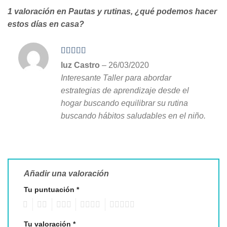
1 valoración en
Pautas y rutinas, ¿qué podemos hacer
estos días en casa?
Valorado en
luz Castro
–
26/03/2020
5
de 5
Interesante Taller para abordar
estrategias de aprendizaje desde el
hogar buscando equilibrar su rutina
buscando hábitos saludables en el niño.
Añadir una valoración
Tu puntuación
*
1
2
3
4
5
Tu valoración
*