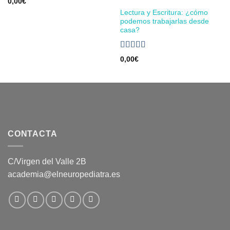
0,00
€
Lectura y Escritura: ¿cómo
podemos trabajarlas desde
casa?
Valorado
0,00
€
en
4.50
de
5
CONTACTA
C/Virgen del Valle 2B
academia@elneuropediatra.es