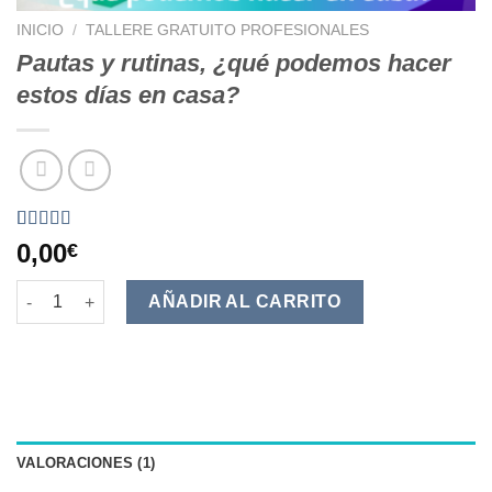
INICIO
/
TALLERE GRATUITO PROFESIONALES
Pautas y rutinas, ¿qué podemos hacer
estos días en casa?
Valorado
1
0,00
€
5.00
sobre 5
basado en
Pautas y rutinas, ¿qué podemos hacer estos días en casa? can
puntuación
AÑADIR AL CARRITO
de cliente
VALORACIONES (1)