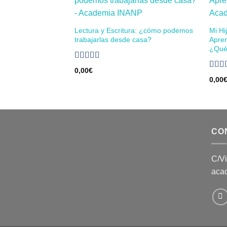
Añadir
a la
lista de
Lectura y Escritura: ¿cómo podemos
Mi Hi
deseos
trabajarlas desde casa?
Apren
¿Qué 
Valorado
0,00
€
en
4.50
de
Valor
0,00
5
5.00
CO
C/Vi
aca