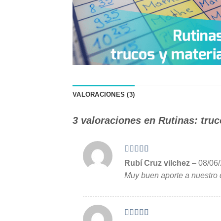
VALORACIONES (3)
3 valoraciones en
Rutinas: truc
Valorado en
Rubí Cruz vilchez
–
08/06
5
de 5
Muy buen aporte a nuestro 