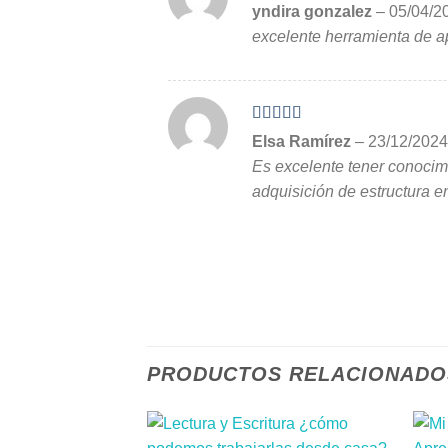
Valorado en
yndira gonzalez
–
05/04/2
5
de 5
excelente herramienta de 
Valorado en
Elsa Ramírez
–
23/12/2024
5
de 5
Es excelente tener conocimi
adquisición de estructura e
PRODUCTOS RELACIONADO