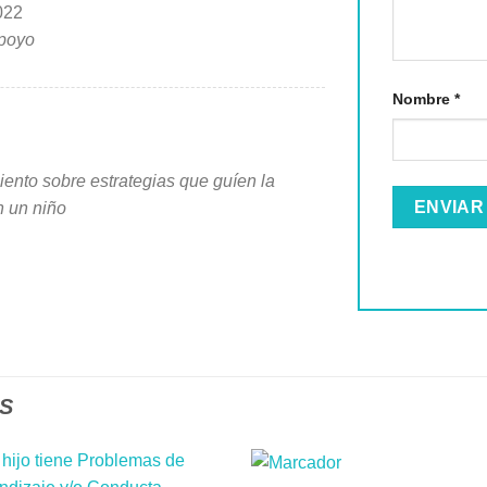
022
apoyo
Nombre
*
ento sobre estrategias que guíen la
n un niño
S