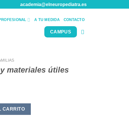
academia@elneuropediatra.es
PROFESIONAL
A TU MEDIDA
CONTACTO
CAMPUS
AMILIAS
y materiales útiles
iles cantidad
L CARRITO