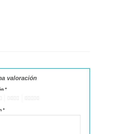
na valoración
ión
*
4
5
ón
*