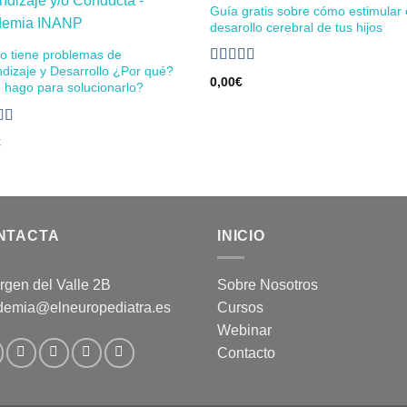
Guía gratis sobre cómo estimular 
Añadir
Aña
desarollo cerebral de tus hijos
a la
a l
lista de
lista
jo tiene problemas de
deseos
des
dizaje y Desarrollo ¿Por qué?
Valorado
0,00
€
hago para solucionarlo?
en
4.60
de
5
ado en
€
de 5
NTACTA
INICIO
rgen del Valle 2B
Sobre Nosotros
demia@elneuropediatra.es
Cursos
Webinar
Contacto