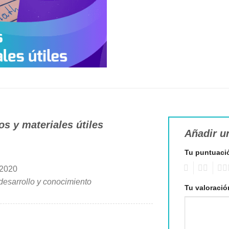
os y materiales útiles
Añadir u
Tu puntuac
1
2
3
/2020
desarrollo y conocimiento
Tu valoraci