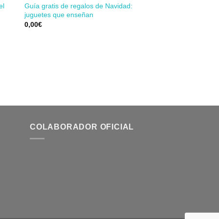
el
Guía gratis de regalos de Navidad:
dir
Añadir
juguetes que enseñan
a
a la
 de
lista de
0,00
€
eos
deseos
COLABORADOR OFICIAL