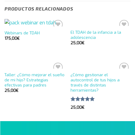
PRODUCTOS RELACIONADOS
El TDAH de la infancia a la
Webinars de TDAH
Añadir
Añadir
adolescencia
a la
a la
175,00
€
lista de
lista de
25,00
€
deseos
deseos
Taller: ¿Cómo mejorar el sueño
¿Cómo gestionar el
Añadir
Añadir
de mi hijo? Estrategias
autocontrol de tus hijos a
a la
a la
efectivas para padres
través de distintas
lista de
lista de
deseos
deseos
herramientas?
25,00
€
Valorado en
25,00
€
5.00
de 5