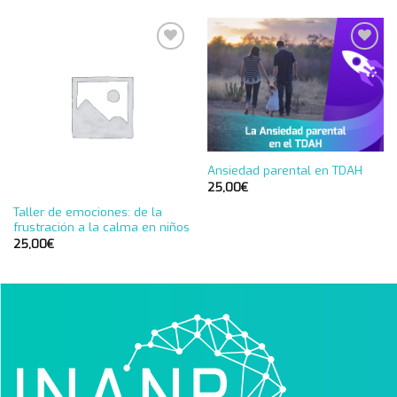
Añadir
Añadir
a la
a la
lista de
lista de
deseos
deseos
Ansiedad parental en TDAH
25,00
€
Taller de emociones: de la
frustración a la calma en niños
25,00
€