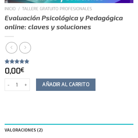
INICIO
/
TALLERE GRATUITO PROFESIONALES
Evaluación Psicológica y Pedagógica
online: claves y soluciones
Valorado
2
0,00
€
5.00
sobre
5 basado
Evaluación Psicológica y Pedagógica online: claves y soluciones 
en
AÑADIR AL CARRITO
puntuaciones
de clientes
VALORACIONES (2)