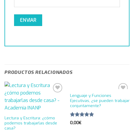
PRODUCTOS RELACIONADOS
Lenguaje y Funciones
Añadir
Añadir
Ejecutivas, ¿se pueden trabajar
a la
a la
conjuntamente?
lista de
lista de
deseos
deseos
Lectura y Escritura: ¿cómo
Valorado en
0,00
€
podemos trabajarlas desde
5.00
de 5
casa?