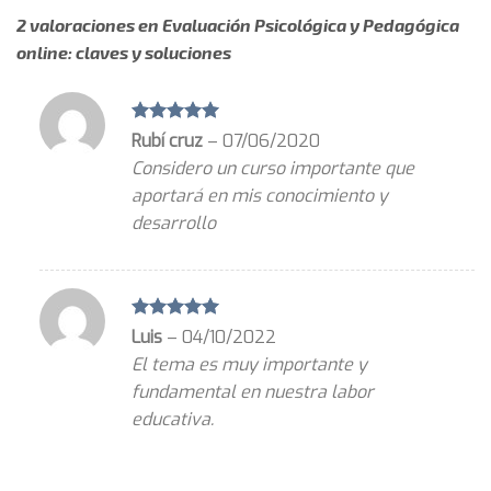
2 valoraciones en
Evaluación Psicológica y Pedagógica
online: claves y soluciones
Valorado en
Rubí cruz
–
07/06/2020
5
de 5
Considero un curso importante que
aportará en mis conocimiento y
desarrollo
Valorado en
Luis
–
04/10/2022
5
de 5
El tema es muy importante y
fundamental en nuestra labor
educativa.