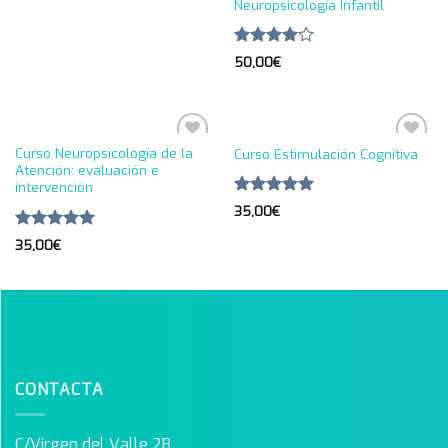
Neuropsicología Infantil
Valorado
50,00
€
en
4.00
de 5
Curso Neuropsicología de la
Curso Estimulación Cognitiva
Añadir
Añadir
Atención: evaluación e
a la
a la
intervención
lista de
lista de
deseos
deseos
Valorado en
35,00
€
5.00
de 5
Valorado en
35,00
€
5.00
de 5
CONTACTA
C/Virgen del Valle 2B