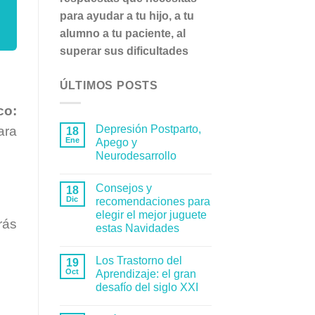
para ayudar a tu hijo, a tu
alumno a tu paciente, al
superar sus dificultades
ÚLTIMOS POSTS
co:
Depresión Postparto,
ara
18
Ene
Apego y
Neurodesarrollo
Consejos y
18
Dic
recomendaciones para
elegir el mejor juguete
rás
estas Navidades
Los Trastorno del
19
Oct
Aprendizaje: el gran
desafío del siglo XXI