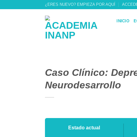
Skip
¿ERES NUEVO? EMPIEZA POR AQUÍ
ACCED
to
content
INICIO
E
Caso Clínico: Depr
Neurodesarrollo
Estado actual