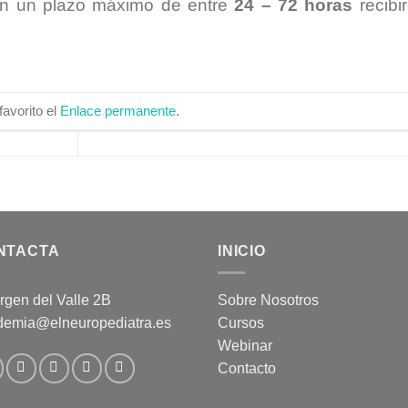
 un plazo máximo de entre
24 – 72 horas
recibir
avorito el
Enlace permanente
.
NTACTA
INICIO
rgen del Valle 2B
Sobre Nosotros
demia@elneuropediatra.es
Cursos
Webinar
Contacto