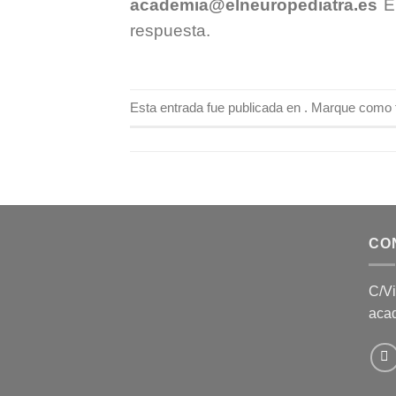
academia@elneuropediatra.es
En
respuesta.
Esta entrada fue publicada en . Marque como f
CO
C/Vi
aca