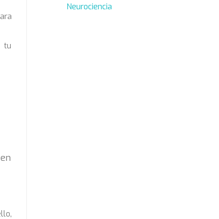
Neurociencia
para
 tu
 en
llo,