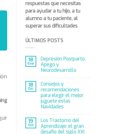
respuestas que necesitas
para ayudar a tu hijo, a tu
alumno a tu paciente, al
superar sus dificultades
ÚLTIMOS POSTS
Depresión Postparto,
18
Ene
Apego y
Neurodesarrollo
ión
Consejos y
18
Dic
recomendaciones
para elegir el mejor
ning
juguete estas
Navidades
uir
Los Trastorno del
19
Oct
Aprendizaje: el gran
desafío del siglo XXI