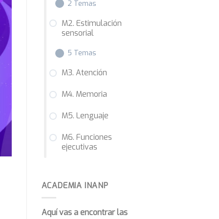
2 Temas
M2. Estimulación
sensorial
M1.1 Similitudes y
diferencias con la
5 Temas
neuropsicológica del
adulto
M3. Atención
M1.2 Motivos para
M2.1 Visión
M4. Memoria
solicitar una evaluación
M2.2 Audición
neuropsicológica
M5. Lenguaje
M2.3 Gusto
M6. Funciones
M2.4 Olfato
ejecutivas
M2.5 Tacto
ACADEMIA INANP
Aquí vas a encontrar las