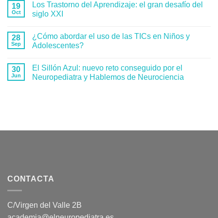
Los Trastorno del Aprendizaje: el gran desafío del
19
Oct
siglo XXI
¿Cómo abordar el uso de las TICs en Niños y
28
Sep
Adolescentes?
El Sillón Azul: nuevo reto conseguido por el
30
Jun
Neuropediatra y Hablemos de Neurociencia
CONTACTA
C/Virgen del Valle 2B
academia@elneuropediatra.es