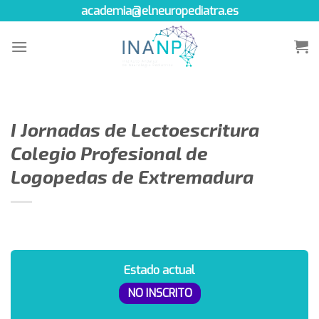
Skip
academia@elneuropediatra.es
to
content
I Jornadas de Lectoescritura
Colegio Profesional de
Logopedas de Extremadura
Estado actual
NO INSCRITO