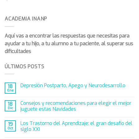
Extra. Información y Actividades. Viernes
Conclusiones. Lunes
Estrategias Complementarias. Jueves
Fin de Semana 3
Expectativas. Martes
Repaso Bloque 3. Jueves
Módulo 1
ACADEMIA INANP
Encuesta de valoración bloque 2
Próximos pasos. Miércoles
Extra. Información y Actividades. Viernes
Módulo 2. Profesionales
Aquí vas a encontrar las respuestas que necesitas para
Despedida. Jueves
Fin de Semana 4
Módulo 3. Herramientas
ayudar a tu hijo, a tu alumno a tu paciente, al superar sus
Repaso Bloque 1. Jueves
Encuesta de valoración bloque 3
Módulo 4: Cómo ser un cazabulos
dificultades
Extra. Información y Actividades. Viernes
Módulo 5: Cuestionario
ÚLTIMOS POSTS
Fin de Semana 5
Encuesta de valoración bloque 4
Depresión Postparto, Apego y Neurodesarrollo
18
Ene
Consejos y recomendaciones para elegir el mejor
18
Dic
juguete estas Navidades
Los Trastorno del Aprendizaje: el gran desafío del
19
Oct
siglo XXI