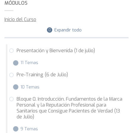
MÓDULOS
Inicio del Curso
Expandir todo
Presentación y Bienvenida (1 de julio)
11 Temas
Pre-Training (6 de Julio)
Introducción:
10 Temas
Bienvenida
Bloque 0. Introducción. Fundamentos de la Marca
¿Quién soy yo?
Personal y la Reputación Profesional para
Introducción
Sanitarios que Consigue Pacientes de Verdad (13
¿Quién más colabora en este programa?
de Julio)
Transformación Digital para Sanitarios con Actividad
Privada
¿Cómo funciona el curso?
9 Temas