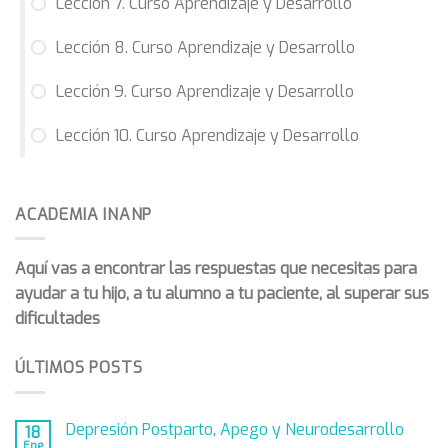
Lección 7. Curso Aprendizaje y Desarrollo
Tema 5. TDAH 2 (Curso AyD)
Lección 8. Curso Aprendizaje y Desarrollo
Tema 5. Dislexia 1 (Curso AyD)
Lección 9. Curso Aprendizaje y Desarrollo
Tema 5. Dislexia 2 (Curso AyD)
Tema 5. Dislexia 3 (Curso AyD)
Lección 10. Curso Aprendizaje y Desarrollo
Tema 5. ACI 1 (Curso AyD)
Tema 5. ACI 2 (Curso AyD)
ACADEMIA INANP
Tema 5. ACI 3 (Curso AyD)
Aquí vas a encontrar las respuestas que necesitas para
ayudar a tu hijo, a tu alumno a tu paciente, al superar sus
dificultades
ÚLTIMOS POSTS
Depresión Postparto, Apego y Neurodesarrollo
18
Ene