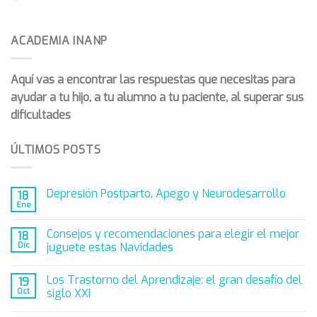
5.4 Memoria
ACADEMIA INANP
5.5 Habilidades Académicas
5.6 Comunicación y Lenguaje
Aquí vas a encontrar las respuestas que necesitas para
5.7 Funciones Ejecutivas
ayudar a tu hijo, a tu alumno a tu paciente, al superar sus
dificultades
5.8 Analizando y Diseñando experiencias
5.9 Nuevas Tecnologías
ÚLTIMOS POSTS
Depresión Postparto, Apego y Neurodesarrollo
18
Ene
Consejos y recomendaciones para elegir el mejor
18
Dic
juguete estas Navidades
Los Trastorno del Aprendizaje: el gran desafío del
19
Oct
siglo XXI