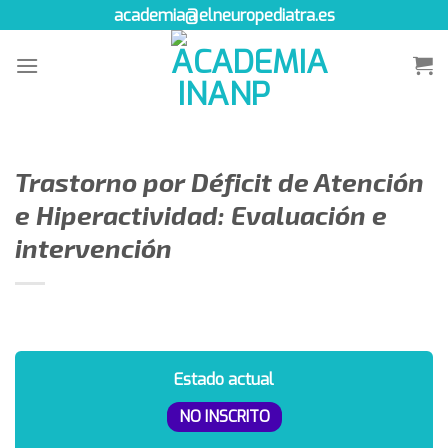
Skip
academia@elneuropediatra.es
to
content
Trastorno por Déficit de Atención
e Hiperactividad: Evaluación e
intervención
Estado actual
NO INSCRITO