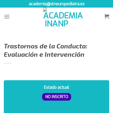
Skip
academia@elneuropediatra.es
to
content
Trastornos de la Conducta:
Evaluación e Intervención
Estado actual
NO INSCRITO