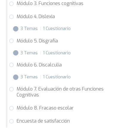
Módulo 3. Funciones cognitivas
Módulo 4. Dislexia
3 Temas
|
1 Cuestionario
Módulo 5. Disgrafía
M4.1 Una aproximación a la Dislexia
3 Temas
|
1 Cuestionario
M4.2 La Dislexia desde la Neuropsicología
Módulo 6. Discalculia
M4.3 La Dislexia en el Aula
M5.1 Una aproximación a la Disgrafía
3 Temas
|
1 Cuestionario
M5.2 La Disgrafía desde la Neuropsicología
Módulo 7. Evaluación de otras Funciones
M5.3 La Disgrafía en el Aula
Cognitivas
6.1 Una aproximación a la Discalculia
Módulo 8. Fracaso escolar
M6.2 La Discalculia desde la Neuropsicología
M6.3 La Discalculia en el Aula
Encuesta de satisfacción