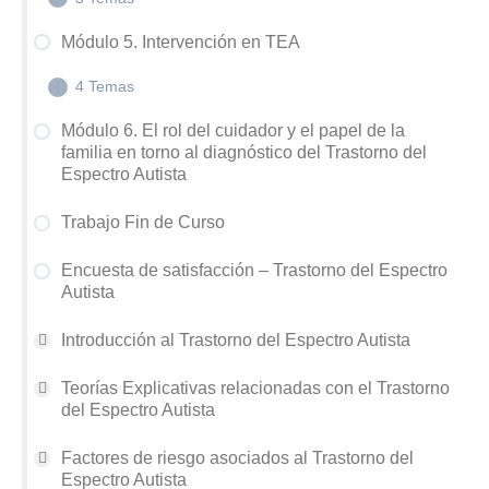
Afectivo-Social
Módulo 5. Intervención en TEA
M2.4 Teoría Magnocelular – Neuronas Espejo
M4.1 Instrumentos específicos para la evaluación
4 Temas
del TEA
Módulo 6. El rol del cuidador y el papel de la
M4.2 Instrumentos para la evaluación del Desarrollo
familia en torno al diagnóstico del Trastorno del
y la Inteligencia
M5.1 Atención Temprana en TEA
Espectro Autista
M4.3 Otros instrumentos de Evaluación
M5.3 Intervención Comunicativa – Sensoriomotora
Neuropsicológica en TEA
Trabajo Fin de Curso
en TEA
M5.4 Intervención Familiar en TEA
Encuesta de satisfacción – Trastorno del Espectro
Autista
M5.2 Intervención Conductual en TEA
Introducción al Trastorno del Espectro Autista
Teorías Explicativas relacionadas con el Trastorno
del Espectro Autista
Factores de riesgo asociados al Trastorno del
Espectro Autista