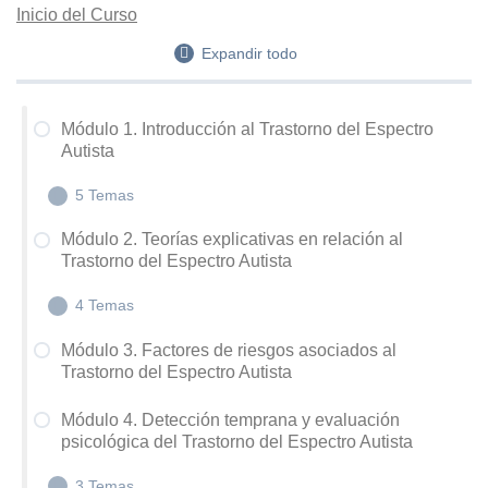
Inicio del Curso
Expandir todo
Módulo 1. Introducción al Trastorno del Espectro
Autista
5 Temas
Módulo 2. Teorías explicativas en relación al
Trastorno del Espectro Autista
M1.1 Formación del Sistema Nervioso
4 Temas
M1.2 Introducción al Trastorno del Espectro Autista
M1.3 Clasificaciones diagnósticas en torno al TEA
Módulo 3. Factores de riesgos asociados al
Trastorno del Espectro Autista
M2.1 Teoría de la Mente
M1.4 Diagnóstico diferencial en el TEA
M2.2 Coherencia Central Débil – Funciones
Módulo 4. Detección temprana y evaluación
M1.5 Prevalencia y Profesionales en torno al TEA
psicológica del Trastorno del Espectro Autista
Ejecutivas en TEA
M2.3 Teoría Empatía Sistematización – Teoría
3 Temas