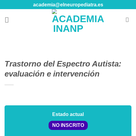
Skip
academia@elneuropediatra.es
to
content
Trastorno del Espectro Autista:
evaluación e intervención
Estado actual
NO INSCRITO