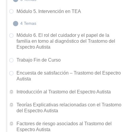
Afectivo-Social
Módulo 5. Intervención en TEA
M2.4 Teoría Magnocelular – Neuronas Espejo
M4.1 Instrumentos específicos para la evaluación
4 Temas
del TEA
Módulo 6. El rol del cuidador y el papel de la
M4.2 Instrumentos para la evaluación del Desarrollo
familia en torno al diagnóstico del Trastorno del
y la Inteligencia
M5.1 Atención Temprana en TEA
Espectro Autista
M4.3 Otros instrumentos de Evaluación
M5.3 Intervención Comunicativa – Sensoriomotora
Neuropsicológica en TEA
Trabajo Fin de Curso
en TEA
M5.4 Intervención Familiar en TEA
Encuesta de satisfacción – Trastorno del Espectro
Autista
M5.2 Intervención Conductual en TEA
Introducción al Trastorno del Espectro Autista
Teorías Explicativas relacionadas con el Trastorno
del Espectro Autista
Factores de riesgo asociados al Trastorno del
Espectro Autista