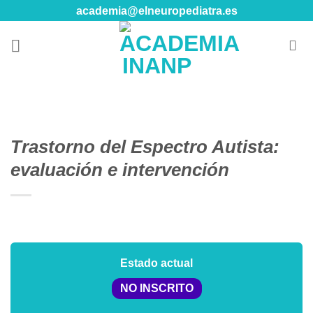
Skip
academia@elneuropediatra.es
to
content
Trastorno del Espectro Autista:
evaluación e intervención
Estado actual
NO INSCRITO