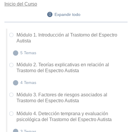
Inicio del Curso
Expandir todo
Módulo 1. Introducción al Trastorno del Espectro
Autista
5 Temas
Módulo 2. Teorías explicativas en relación al
Trastorno del Espectro Autista
M1.1 Formación del Sistema Nervioso
4 Temas
M1.2 Introducción al Trastorno del Espectro Autista
M1.3 Clasificaciones diagnósticas en torno al TEA
Módulo 3. Factores de riesgos asociados al
Trastorno del Espectro Autista
M2.1 Teoría de la Mente
M1.4 Diagnóstico diferencial en el TEA
M2.2 Coherencia Central Débil – Funciones
Módulo 4. Detección temprana y evaluación
M1.5 Prevalencia y Profesionales en torno al TEA
psicológica del Trastorno del Espectro Autista
Ejecutivas en TEA
M2.3 Teoría Empatía Sistematización – Teoría
3 Temas